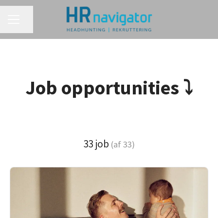
KARRIEREMENU
Del side
Job opportunities ⤵
33 job
(af 33)